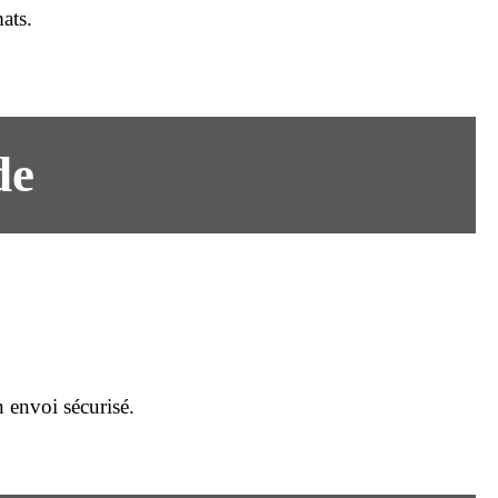
ats.
de
n envoi sécurisé.