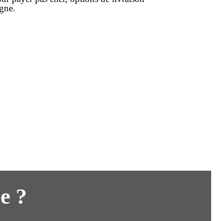
igne
.
e ?