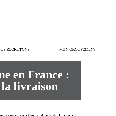
Connexion
US RECRUTONS
MON GROUPEMENT
ne en France :
 la livraison
pour payer
pas cher
, options de
livraison