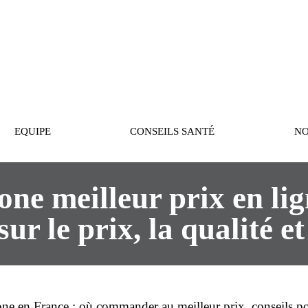
PASTEUR
EQUIPE
CONSEILS SANTÉ
NO
ne meilleur prix en lig
sur le prix, la qualité et
ne en France : où
commander
au
meilleur prix
, conseils 