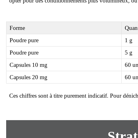
opter pour des conditionnements plus volumineux, où
Forme
Quant
Poudre pure
1 g
Poudre pure
5 g
Capsules 10 mg
60 un
Capsules 20 mg
60 un
Ces chiffres sont à titre purement indicatif. Pour déni
Strat