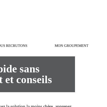
Connexion
US RECRUTONS
MON GROUPEMENT
pide sans
 et conseils
vez la solution la
moins chère
, apprenez