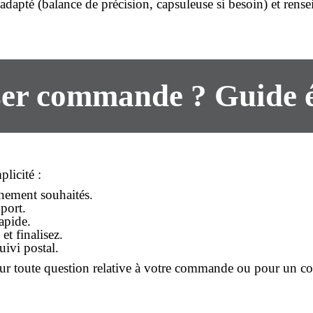
 adapté (balance de précision, capsuleuse si besoin) et rens
r commande ? Guide é
plicité :
nnement souhaités.
 port.
rapide
.
t finalisez.
ivi postal.
 toute question relative à votre
commande
ou pour un con