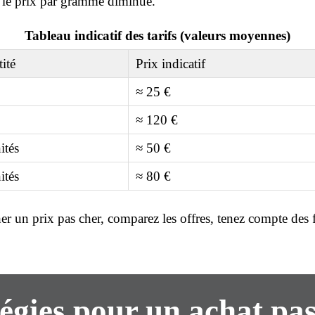
 le prix par gramme diminue.
Tableau indicatif des tarifs (valeurs moyennes)
ité
Prix indicatif
≈ 25 €
≈ 120 €
ités
≈ 50 €
ités
≈ 80 €
cher un
prix pas cher
, comparez les offres, tenez compte des 
égies pour un achat pa