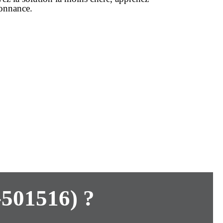
donnance
.
-501516) ?