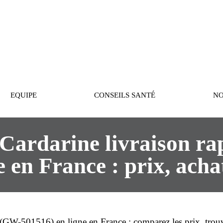
PASTEUR
EQUIPE
CONSEILS SANTÉ
NO
Cardarine livraison ra
en France : prix, achat
 (GW-501516) en
ligne
en France : comparez les
prix
, trou