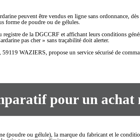
ardarine peuvent être vendus
en ligne
sans ordonnance, dès 
ous forme de poudre ou de gélules.
és au registre de la DGCCRF et affichant leurs conditions géné
Cardarine
pas cher
» sans traçabilité doit alerter.
ur, 59119 WAZIERS
, propose un service sécurisé de
comma
mparatif pour un achat
forme (poudre ou gélule), la marque du fabricant et le condi