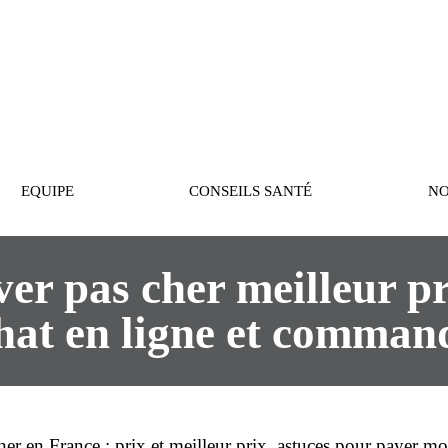
PASTEUR
EQUIPE
CONSEILS SANTÉ
NO
er pas cher meilleur pr
hat en ligne et comman
her
en
France
:
prix
et
meilleur prix
, astuces pour payer
moi