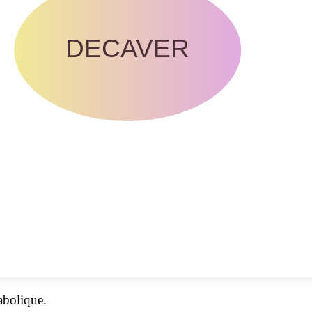
DECAVER
abolique.