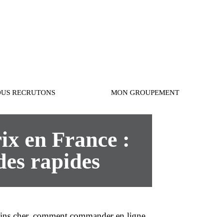
Connexion
US RECRUTONS
MON GROUPEMENT
ix en France :
des rapides
ns cher
, comment
commander en ligne