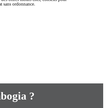
at
sans ordonnance
.
mbogia ?