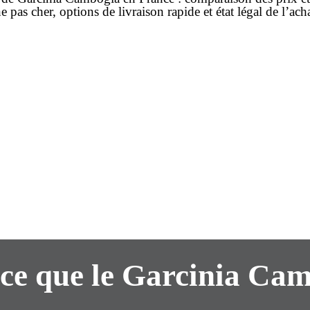
ne
pas cher
, options de
livraison rapide
et état légal de l’
ach
ce que le Garcinia Ca