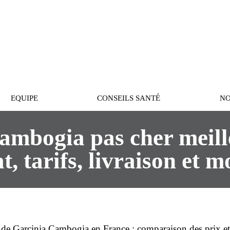
PASTEUR
EQUIPE
CONSEILS SANTÉ
NO
ambogia pas cher meille
t, tarifs, livraison et 
de Garcinia Cambogia en France : comparaison des
prix
et