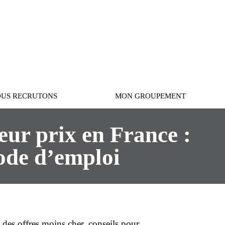
Connexion
US RECRUTONS
MON GROUPEMENT
ur prix en France :
mode d’emploi
 des offres
moins cher
, conseils pour