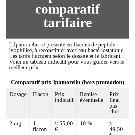
comparatif
tarifaire
L’
Ipamorelin
se présente en flacons de peptide
lyophilisé, à reconstituer avec eau bactériostatique.
Les tarifs fluctuent selon le dosage et le fabricant.
Voici un tableau indicatif pour vous guider vers le
meilleur prix
:
Comparatif prix Ipamorelin (hors promotion)
Dosage
Flacon
Prix
Remise
Prix
indicatif
éventuelle
final
pas
cher
2 mg
1
≈ 55,00
10 %
≈
flacon
€
49,50
€