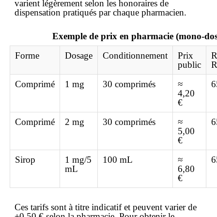
varient légèrement selon les honoraires de
dispensation pratiqués par chaque pharmacien.
Exemple de prix en pharmacie (mono-do
Forme
Dosage
Conditionnement
Prix
R
public
R
Comprimé
1 mg
30 comprimés
≈
6
4,20
€
Comprimé
2 mg
30 comprimés
≈
6
5,00
€
Sirop
1 mg/5
100 mL
≈
6
mL
6,80
€
Ces tarifs sont à titre indicatif et peuvent varier de
±0,50 € selon la pharmacie. Pour obtenir le