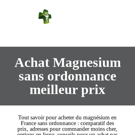
PHARMACIE
PASTEUR
Connexion
Achat Magnesium
sans ordonnance
meilleur prix
Tout savoir pour
acheter
du magnésium en
France
sans ordonnance
: comparatif des
prix
, adresses pour commander
moins cher
,
options
en ligne
, conseils pour un
achat
pas