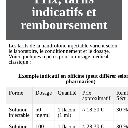
indicatifs et
remboursement
Les tarifs de la nandrolone injectable varient selon
le laboratoire, le conditionnement et le dosage.
Voici quelques repères pour un usage médical
classique :
Exemple indicatif en officine (peut différer selo
pharmacien)
Forme
Dosage
Quantité
Prix
Remb
approximatif
Sécu
Solution
50
1 flacon
≈ 18,50 €
30 %
injectable
mg/ml
(1 ml)
Solution
100
1 flacon
≈ 28,30 €
30 %