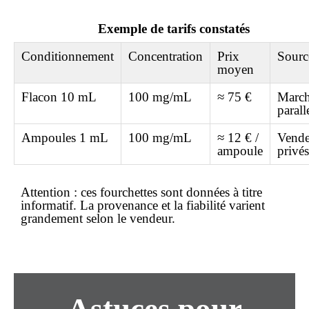
Exemple de tarifs constatés
Conditionnement
Concentration
Prix
Sourc
moyen
Flacon 10 mL
100 mg/mL
≈ 75 €
Marc
parall
Ampoules 1 mL
100 mg/mL
≈ 12 € /
Vende
ampoule
privés
Attention :
ces fourchettes sont données à titre
informatif. La provenance et la fiabilité varient
grandement selon le vendeur.
Astuces pour