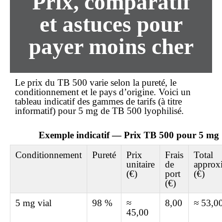
Prix, comparatif
et astuces pour
payer moins cher
Le
prix
du TB 500 varie selon la pureté, le
conditionnement et le pays d’origine. Voici un
tableau indicatif des gammes de tarifs (à titre
informatif) pour 5 mg de TB 500 lyophilisé.
Exemple indicatif — Prix TB 500 pour 5 mg
Conditionnement
Pureté
Prix
Frais
Total
unitaire
de
approx
(€)
port
(€)
(€)
5 mg vial
98 %
≈
8,00
≈ 53,0
45,00