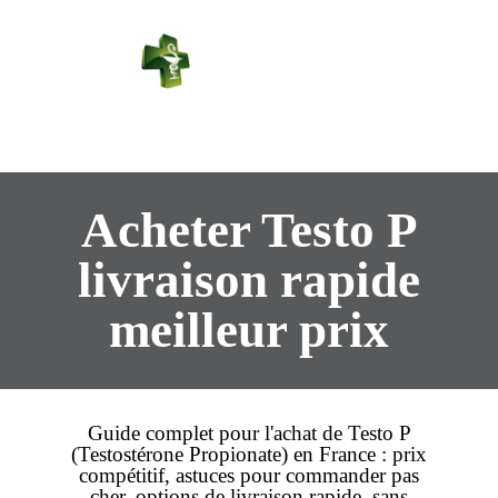
PHARMACIE
PASTEUR
Connexion
Acheter Testo P
livraison rapide
meilleur prix
Guide complet pour l'
achat
de
Testo P
(Testostérone Propionate) en France :
prix
compétitif, astuces pour commander
pas
cher
, options de
livraison rapide
,
sans