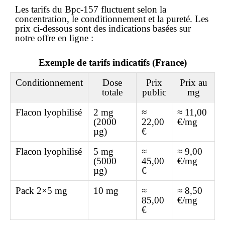
Les tarifs du Bpc-157 fluctuent selon la
concentration, le conditionnement et la pureté. Les
prix ci-dessous sont des indications basées sur
notre offre en
ligne
:
Exemple de tarifs indicatifs (France)
Conditionnement
Dose
Prix
Prix au
totale
public
mg
Flacon lyophilisé
2 mg
≈
≈ 11,00
(2000
22,00
€/mg
µg)
€
Flacon lyophilisé
5 mg
≈
≈ 9,00
(5000
45,00
€/mg
µg)
€
Pack 2×5 mg
10 mg
≈
≈ 8,50
85,00
€/mg
€