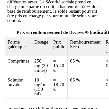
différentes taxes. La Sécurité sociale prend en
charge une partie du coût, à hauteur de 65 % de la
base de remboursement, le solde restant pouvant
être pris en charge par votre mutuelle selon votre
contrat.
Prix et remboursement de Decaver® (indicatif)
Forme
Dosage
Prix
Remboursement
R
galénique
public
Sécu
à
c
Comprimés
250
≈
65 %
≈
mg (30
15,40
€
unités)
€
Solution
10
≈
65 %
≈
buvable
mg/ml
18,70
€
(150
€
ml)
Important :
ces chiffres d’exemple peuvent varier