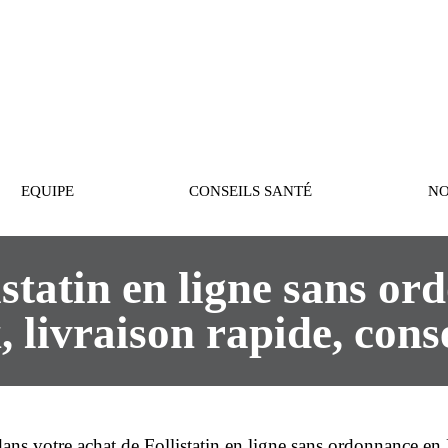
PASTEUR
EQUIPE
CONSEILS SANTÉ
NO
statin en ligne sans o
, livraison rapide, cons
dans votre
achat
de
Follistatin
en ligne
sans ordonnance
en 