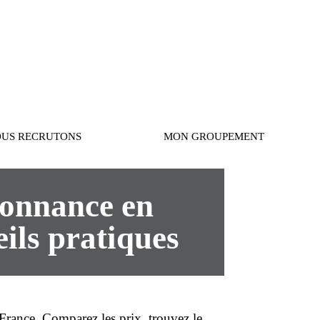
Connexion
US RECRUTONS
MON GROUPEMENT
rdonnance en
eils pratiques
France
. Comparez les
prix
, trouvez le