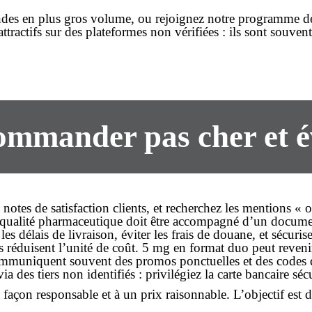
ndes en plus gros volume, ou rejoignez notre programme de 
attractifs
sur des plateformes non vérifiées : ils sont souven
 commander
pas cher
et é
s notes de satisfaction clients, et recherchez les mentions « o
ualité pharmaceutique doit être accompagné d’un document a
les délais de livraison, éviter les frais de douane, et sécuri
s réduisent l’unité de coût. 5 mg en format duo peut reven
 communiquent souvent des promos ponctuelles et des codes 
ia des tiers non identifiés : privilégiez la carte bancaire s
e façon
responsable
et à un prix
raisonnable
. L’objectif est 