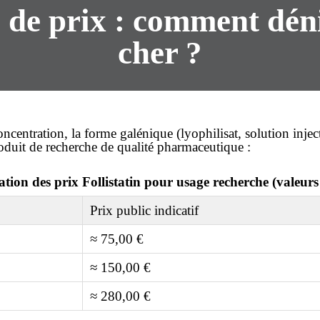
 de prix : comment dén
cher
?
concentration, la forme galénique (lyophilisat, solution inj
roduit de recherche de qualité pharmaceutique :
ation des prix Follistatin pour usage recherche (valeur
Prix public indicatif
≈ 75,00 €
≈ 150,00 €
≈ 280,00 €