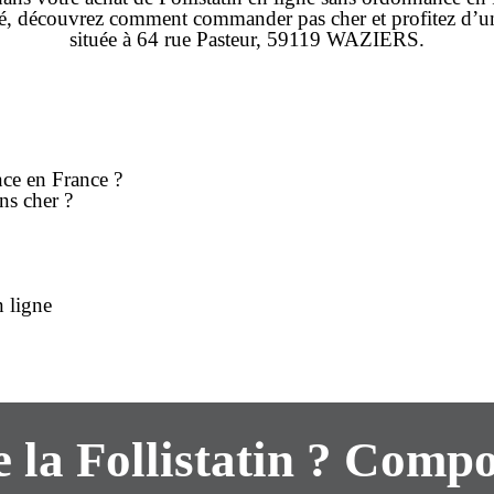
té, découvrez comment
commander
pas cher
et profitez d’
située à
64 rue Pasteur, 59119 WAZIERS
.
nce en France ?
ns cher
?
n ligne
e la Follistatin ? Compo