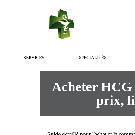
PHARMACIE 
SERVICES
SPÉCIALITÉS
Acheter HCG p
prix, l
Guide détaillé pour l'
achat
et la
comma