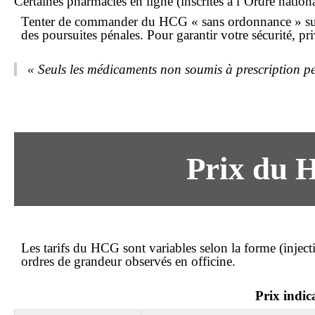
Certaines
pharmacies en ligne
(inscrites à l’Ordre natio
Tenter de
commander
du HCG «
sans ordonnance
» su
des poursuites pénales. Pour garantir votre sécurité, p
« Seuls les médicaments non soumis à prescription pe
Prix
du H
Les tarifs du HCG sont variables selon la forme (inject
ordres de grandeur observés en officine.
Prix indic