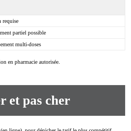
n requise
ent partiel possible
ement multi-doses
tion en pharmacie autorisée.
r
et
pas cher
 (
en ligne
), pour dénicher le tarif le plus compétitif.