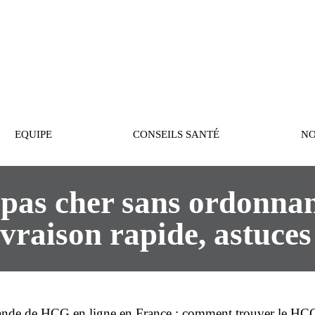
PASTEUR
EQUIPE
CONSEILS SANTÉ
NO
as cher sans ordonnan
ivraison rapide, astuces
nde
de HCG en ligne en France : comment trouver le H