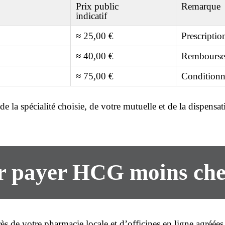
Prix public
Remarque
indicatif
≈ 25,00 €
Prescriptio
≈ 40,00 €
Remboursem
≈ 75,00 €
Conditionn
e la spécialité choisie, de votre mutuelle et de la dispensa
ur payer HCG
moins che
rès de votre pharmacie locale et d’officines en ligne agréées