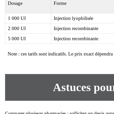
Dosage
Forme
1 000 UI
Injection lyophilisée
2 000 UI
Injection recombinante
5 000 UI
Injection recombinante
Note :
ces tarifs sont indicatifs. Le
prix
exact dépendra d
Astuces po
Comparer plusieurs pharmacies
: sollicitez un devis aup