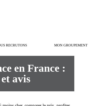
Connexion
US RECRUTONS
MON GROUPEMENT
ce en France :
 et avis
CG
moins cher
, comparer le
prix
, profiter