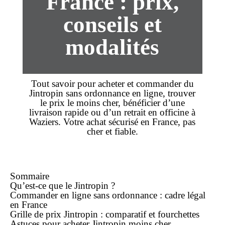
France : prix,
conseils et
modalités
Tout savoir pour
acheter
et
commander
du
Jintropin
sans ordonnance
en ligne, trouver
le
prix
le
moins cher
, bénéficier d’une
livraison rapide
ou d’un retrait en officine à
Waziers. Votre
achat
sécurisé en France,
pas
cher
et fiable.
Sommaire
Qu’est-ce que le Jintropin ?
Commander
en ligne
sans ordonnance : cadre légal
en France
Grille de
prix
Jintropin : comparatif et fourchettes
Astuces pour acheter Jintropin
moins cher