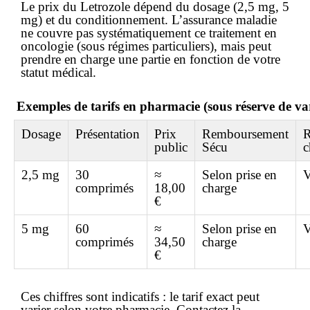
Le
prix
du Letrozole dépend du dosage (2,5 mg, 5
mg) et du conditionnement. L’assurance maladie
ne couvre pas systématiquement ce traitement en
oncologie (sous régimes particuliers), mais peut
prendre en charge une partie en fonction de votre
statut médical.
Exemples de tarifs en pharmacie (sous réserve de va
Dosage
Présentation
Prix
Remboursement
R
public
Sécu
c
2,5 mg
30
≈
Selon prise en
V
comprimés
18,00
charge
€
5 mg
60
≈
Selon prise en
V
comprimés
34,50
charge
€
Ces chiffres sont indicatifs : le tarif exact peut
varier selon votre pharmacie. Contactez la