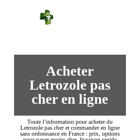
PHARMACIE
PASTEUR
Connexion
Acheter
Letrozole pas
cher en ligne
Toute l’information pour
acheter
du
Letrozole
pas cher
et
commander
en ligne
sans ordonnance
en France :
prix
, options
pour payer
moins cher
,
livraison
rapide