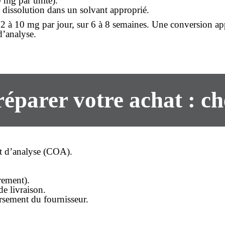
 mg par unité).
t dissolution dans un solvant approprié.
 2 à 10 mg par jour, sur 6 à 8 semaines. Une conversion ap
 d’analyse.
réparer votre
achat
: ch
cat d’analyse (COA).
rement).
de livraison.
sement du fournisseur.