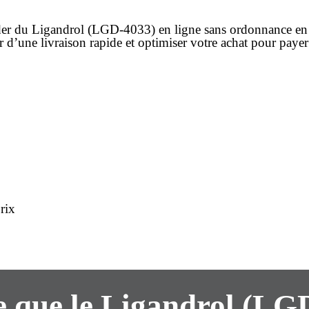
er
du Ligandrol (LGD-4033)
en ligne
sans ordonnance
en
er d’une
livraison rapide
et optimiser votre
achat
pour paye
rix
e que le Ligandrol (LG