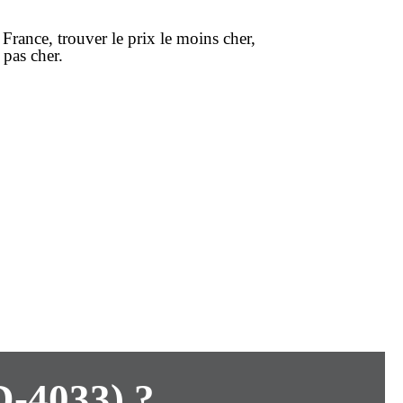
 France
, trouver le
prix
le moins cher
,
r
pas cher
.
D-4033) ?