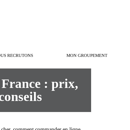
Connexion
US RECRUTONS
MON GROUPEMENT
France : prix,
conseils
 cher
, comment
commander
en ligne