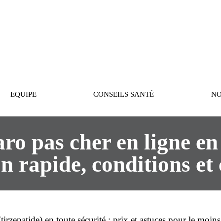
PASTEUR
EQUIPE
CONSEILS SANTÉ
NO
o pas cher en ligne en 
on rapide, conditions et 
(
tirzepatide
) en toute sécurité :
prix
et astuces pour le
moins