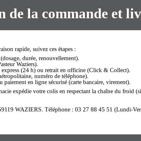
n de la commande et li
raison rapide
, suivez ces étapes :
(dosage, durée, renouvellement).
asteur Waziers
).
express (24 h) ou retrait en officine (Click & Collect).
étropolitaine, numéro de téléphone).
u paiement en ligne sécurisé (carte bancaire, virement).
acie expédie votre colis en respectant la chaîne du froid (
r, 59119 WAZIERS.
Téléphone
: 03 27 88 45 51 (Lundi-Ven