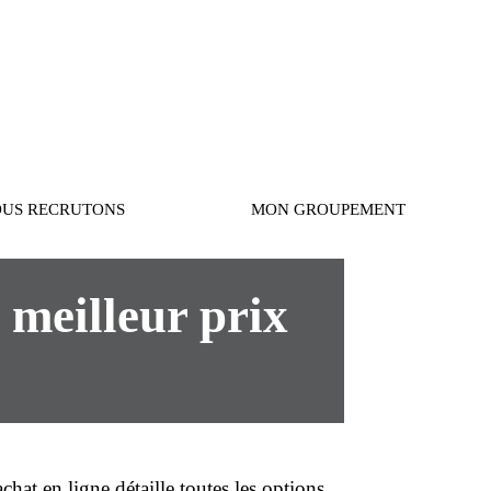
Connexion
US RECRUTONS
MON GROUPEMENT
meilleur prix
achat
en ligne
détaille toutes les
options