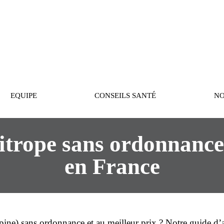
PASTEUR
EQUIPE
CONSEILS SANTÉ
NO
trope sans ordonnance 
en France
pine
)
sans ordonnance
et au
meilleur prix
? Notre guide d’