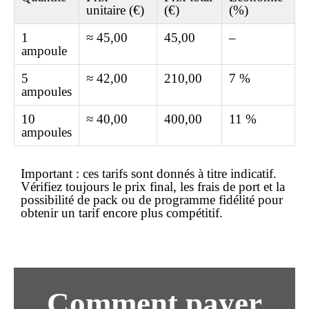
unitaire (€)
(€)
(%)
1
≈ 45,00
45,00
–
ampoule
5
≈ 42,00
210,00
7 %
ampoules
10
≈ 40,00
400,00
11 %
ampoules
Important :
ces tarifs sont donnés à titre indicatif.
Vérifiez toujours le
prix
final, les frais de port et la
possibilité de pack ou de programme fidélité pour
obtenir un tarif encore plus compétitif.
Comment payer