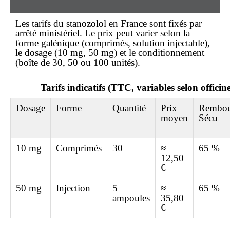
Les tarifs du stanozolol
en France
sont fixés par
arrêté ministériel. Le prix peut varier selon la
forme galénique (comprimés, solution injectable),
le dosage (10 mg, 50 mg) et le conditionnement
(boîte de 30, 50 ou 100 unités).
Tarifs indicatifs (TTC, variables selon officin
Dosage
Forme
Quantité
Prix
Rembou
moyen
Sécu
10 mg
Comprimés
30
≈
65 %
12,50
€
50 mg
Injection
5
≈
65 %
ampoules
35,80
€