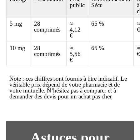
public
Sécu
à
c
5 mg
28
≈
65 %
≈
comprimés
4,12
€
€
10 mg
28
≈
65 %
≈
comprimés
5,56
€
€
Note :
ces chiffres sont fournis à titre indicatif. Le
véritable
prix
dépend de votre pharmacie et de
votre mutuelle. N’hésitez pas à comparer et à
demander des devis pour un
achat pas cher
.
Astuces pour