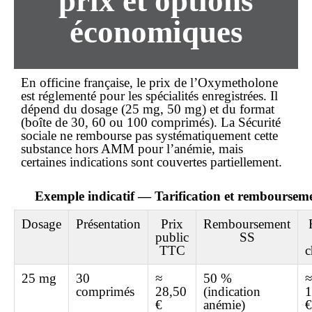
prix et options
économiques
En officine française, le
prix
de l’Oxymetholone
est réglementé pour les spécialités enregistrées. Il
dépend du dosage (25 mg, 50 mg) et du format
(boîte de 30, 60 ou 100 comprimés). La Sécurité
sociale ne rembourse pas systématiquement cette
substance hors AMM pour l’anémie, mais
certaines indications sont couvertes partiellement.
Exemple indicatif — Tarification et remboursem
Dosage
Présentation
Prix
Remboursement
public
SS
TTC
c
25 mg
30
≈
50 %
≈
comprimés
28,50
(indication
1
€
anémie)
€