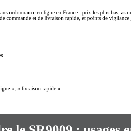
sans ordonnance
en ligne en France :
prix
les plus bas, ast
 de
commande
et de
livraison rapide
, et points de vigilance
es
gne », « livraison rapide »
e le SR9009 : usages e