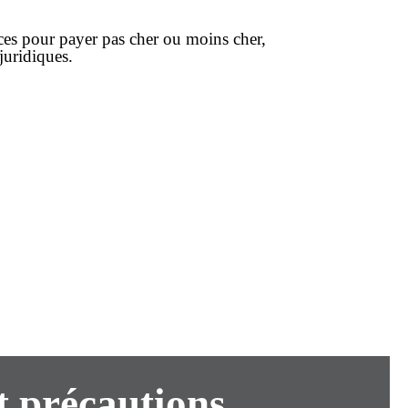
uces pour payer
pas cher
ou
moins cher
,
 juridiques.
t précautions