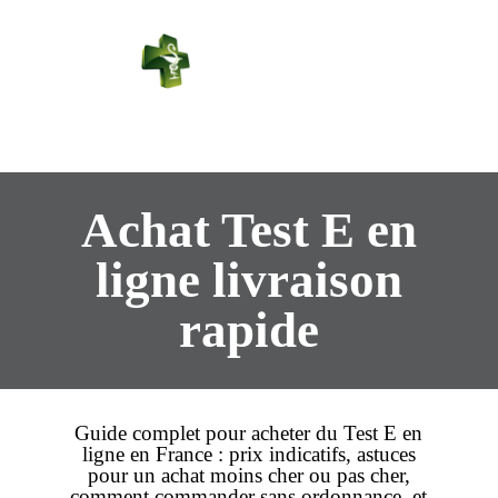
PHARMACIE
PASTEUR
Connexion
Achat Test E en
ligne livraison
rapide
Guide complet pour
acheter
du Test E en
ligne en France :
prix
indicatifs, astuces
pour un
achat
moins cher
ou
pas cher
,
comment
commander
sans ordonnance, et