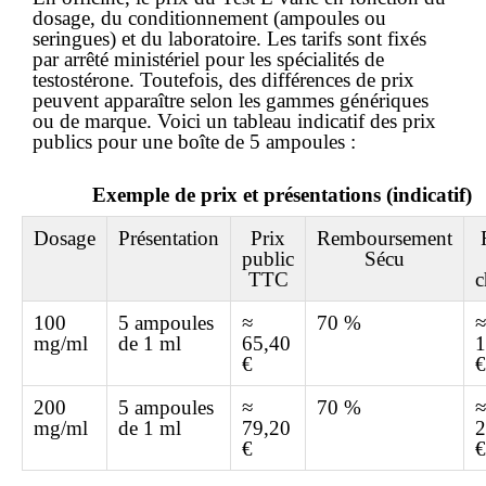
dosage, du conditionnement (ampoules ou
seringues) et du laboratoire. Les tarifs sont fixés
par arrêté ministériel pour les spécialités de
testostérone. Toutefois, des différences de prix
peuvent apparaître selon les gammes génériques
ou de marque. Voici un tableau indicatif des prix
publics pour une boîte de 5 ampoules :
Exemple de prix et présentations (indicatif)
Dosage
Présentation
Prix
Remboursement
public
Sécu
TTC
c
100
5 ampoules
≈
70 %
≈
mg/ml
de 1 ml
65,40
1
€
€
200
5 ampoules
≈
70 %
≈
mg/ml
de 1 ml
79,20
2
€
€