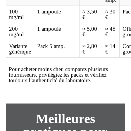
100
1 ampoule
≈ 3,50
≈ 30
Pac
mg/ml
€
€
200
1 ampoule
≈ 5,00
≈ 45
Off
mg/ml
€
€
gro
Variante
Pack 5 amp.
≈ 2,80
≈ 14
Co
générique
€
€
gro
Pour
acheter
moins cher
, comparez plusieurs
fournisseurs, privilégiez les packs et vérifiez
toujours l’authenticité du laboratoire.
Meilleures