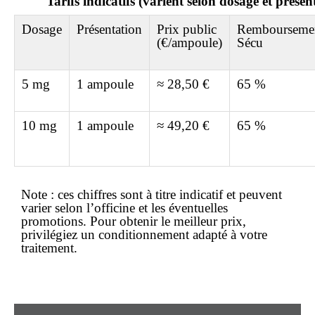
Tarifs indicatifs (varient selon dosage et présen
Dosage
Présentation
Prix public
Rembourseme
(€/ampoule)
Sécu
5 mg
1 ampoule
≈ 28,50 €
65 %
10 mg
1 ampoule
≈ 49,20 €
65 %
Note :
ces chiffres sont à titre
indicatif
et peuvent
varier selon l’officine et les éventuelles
promotions. Pour obtenir le
meilleur prix
,
privilégiez un conditionnement adapté à votre
traitement.