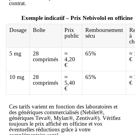
contrat.
Exemple indicatif – Prix Nebivolol en officine
Dosage
Boîte
Prix
Remboursement
Re
public
sécu
à
ch
5 mg
28
≈
65%
≈ 
comprimés
4,20
€
€
10 mg
28
≈
65%
≈ 
comprimés
5,40
€
€
Ces tarifs varient en fonction des laboratoires et
des génériques commercialisés (Nebilet®,
génériques Teva®, Mylan®, Zentiva®). Vérifiez
toujours le prix affiché en officine et vos
éventuelles réductions grâce à votre